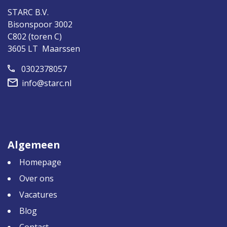
STARC B.V.
Bisonspoor 3002
C802 (toren C)
3605 LT Maarssen
0302378057
info@starc.nl
Algemeen
Homepage
Over ons
Vacatures
Blog
Contact