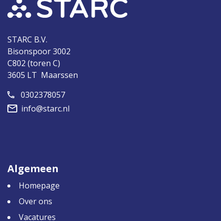
STARC B.V.
Bisonspoor 3002
C802 (toren C)
3605 LT Maarssen
0302378057
info@starc.nl
Algemeen
Homepage
Over ons
Vacatures