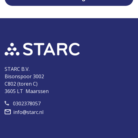
STARC B.V.
Bisonspoor 3002
C802 (toren C)
3605 LT Maarssen
0302378057
info@starc.nl