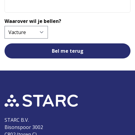
Waarover wil je bellen?
STARC B.V.
Bisonspoor 3002
C802 (toren C)