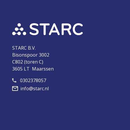
STARC B.V.
Bisonspoor 3002
C802 (toren C)
3605 LT Maarssen
0302378057
info@starc.nl