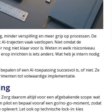
ing, minder verspilling en meer grip op processen. De
at AI‑trajecten vaak vastlopen. Niet omdat de
 nog niet klaar voor is. Weten in welk risiconiveau
 erop inrichten is iets anders. Wat heb je intern nodig
epalen of een AI-toepassing succesvol is, of niet. Ze
erimenten tot volwaardige implementatie.
ing
k. Zorg daarom altijd voor een afgebakende scope: wat
een pilot en bepaal vooraf een go/no-go-moment, zodat
 oplevert. Let ook op technische lock-in: kies