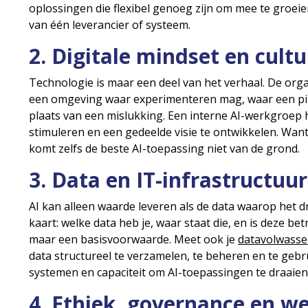
oplossingen die flexibel genoeg zijn om mee te groeien
van één leverancier of systeem.
2. Digitale mindset en cult
Technologie is maar een deel van het verhaal. De organ
een omgeving waar experimenteren mag, waar een pilot
plaats van een mislukking. Een interne AI-werkgroep
stimuleren en een gedeelde visie te ontwikkelen. Wan
komt zelfs de beste AI-toepassing niet van de grond.
3. Data en IT-infrastructuur
AI kan alleen waarde leveren als de data waarop het d
kaart: welke data heb je, waar staat die, en is deze b
maar een basisvoorwaarde. Meet ook je
datavolwasse
data structureel te verzamelen, te beheren en te gebru
systemen en capaciteit om AI-toepassingen te draaie
4. Ethiek, governance en w