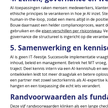
AI-toepassingen raken mensen: medewerkers, klanten
ethische principes te verankeren in hoe je AI inzet. S
human-in-the-loop, zodat een mens altijd in de positie b
Bouw daarnaast een helder complianceproces, want 
gebruiken en die
eisen verschillen per risiconiveau
. V
governance die structureel is ingericht op die verantw
5. Samenwerking en kennis
AI is geen IT-feestje. Succesvolle implementatie vraa
inhoud, beleid en management. Betrek het MT vroeg, ni
traject. Deel kennis intern via een AI-kennishub en 
ontwikkelen leidt tot meer draagvlak en betere oplo
een partner met zowel sectorkennis als AI-expertise ka
hangen en een toepassing die echt iets verandert.
Randvoorwaarden als funda
Deze vijf randvoorwaarden klinken als een lange checkl