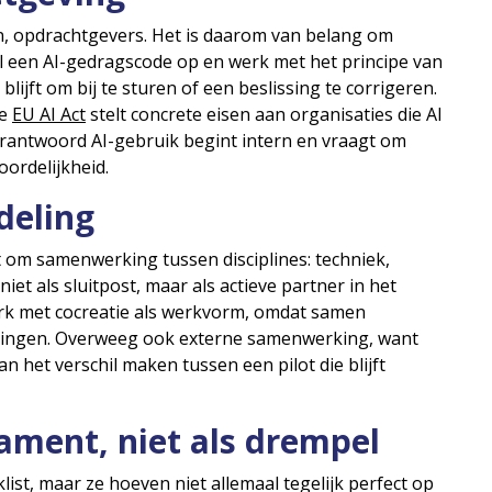
, opdrachtgevers. Het is daarom van belang om
tel een AI-gedragscode op en werk met het principe van
lijft om bij te sturen of een beslissing te corrigeren.
de
EU AI Act
stelt concrete eisen aan organisaties die AI
erantwoord AI-gebruik begint intern en vraagt om
oordelijkheid.
deling
gt om samenwerking tussen disciplines: techniek,
et als sluitpost, maar als actieve partner in het
werk met cocreatie als werkvorm, omdat samen
ssingen. Overweeg ook externe samenwerking, want
n het verschil maken tussen een pilot die blijft
ment, niet als drempel
ist, maar ze hoeven niet allemaal tegelijk perfect op