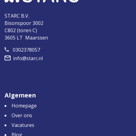
STARC B.V.
Bisonspoor 3002
C802 (toren C)
3605 LT Maarssen
0302378057
info@starc.nl
Algemeen
Homepage
Over ons
Vacatures
Blog