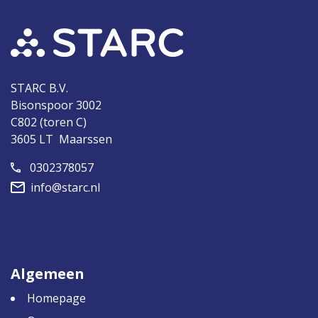
STARC B.V.
Bisonspoor 3002
C802 (toren C)
3605 LT Maarssen
0302378057
info@starc.nl
Algemeen
Homepage