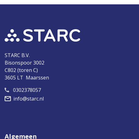
STARC B.V.
Bisonspoor 3002
C802 (toren C)
3605 LT Maarssen
0302378057
info@starc.nl
Algemeen