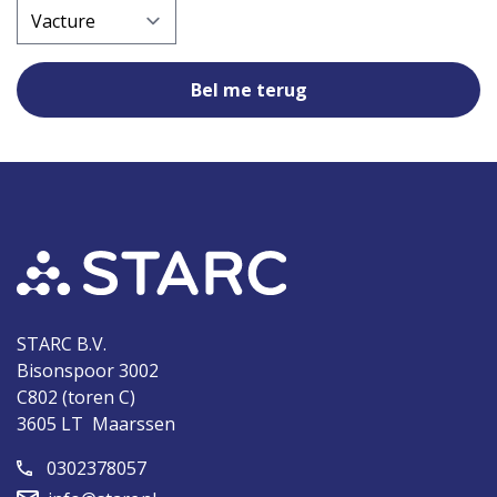
STARC B.V.
Bisonspoor 3002
C802 (toren C)
3605 LT Maarssen
0302378057